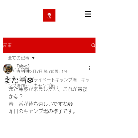
記事
全ての記事
Taityo3
全ての記事
2025年3月7日
読了時間: 1分
また雪❄️
キャンプ プライベートキャンプ場 キャ
ンプ場作り キャンプ飯
また寒波が来ましたが、これが最後
かな？
春一番が待ち遠しいですね😊
昨日のキャンプ場の様子です。