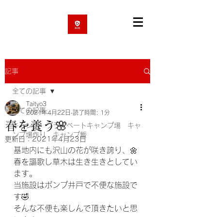
記事
全ての記事
Taityo3
全ての記事
2021年4月22日
読了時間: 1分
春を養う🌸
キャンプ プライベートキャンプ場 キャ
ンプ場作り キャンプ飯
更新日：
2021年4月23日
基地内にも沢山の花が咲き誇り、🌼
春を謳歌し草木は生き生きとしてい
ます。
当施設はポンプ井戸で不便な施設で
す🤣
そんな不便も楽しんで頂きたいと思