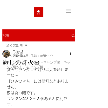
記事
全ての記事
Taityo3
全ての記事
2025年4月2日
読了時間: 1分
癒しの灯火🪔
キャンプ プライベートキャンプ場 キャ
ンプ場作り キャンプ飯
焚火やランタンの灯りは人を癒しま
すね〜
「ひみつきち」には街灯などありま
せん。
夜は真っ暗です。
ランタンなど2〜３個あると便利で
す。