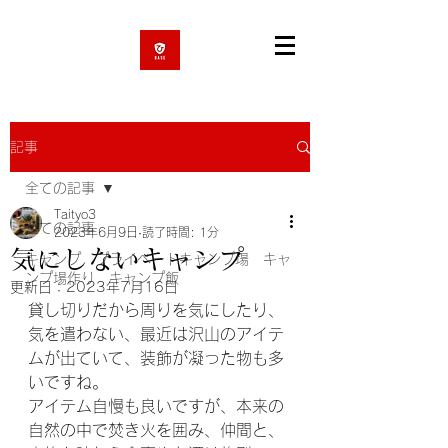
記事
全ての記事
Taityo3
全ての記事
2023年6月9日
読了時間: 1分
気にしないキャンプ
キャンプ プライベートキャンプ場 キャ
ンプ場作り キャンプ飯
更新日：
2023年7月16日
貸し切りだから周りを気にしたり、
気を遣わない、最近は沢山のアイテ
ムが出ていて、装飾が凝った物も多
いですね。
アイテム自慢も良いですが、本来の
自然の中で焚き火を囲み、仲間と、