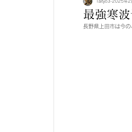
Taityo3
2025年2
最強寒波
長野県上田市は今の