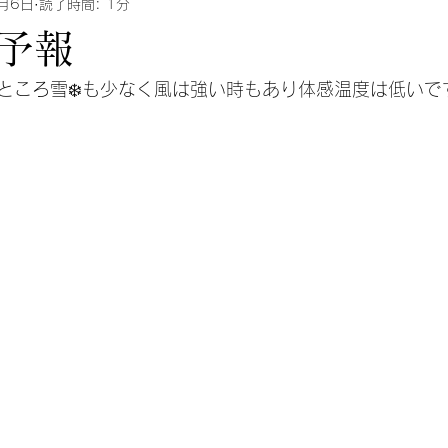
月6日
読了時間: 1分
予報
ところ雪❄️も少なく風は強い時もあり体感温度は低いで