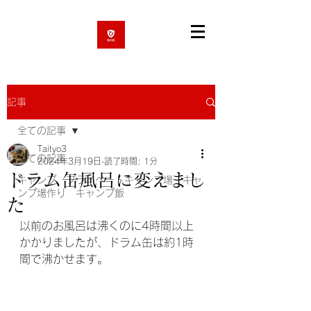
記事
全ての記事
Taityo3
全ての記事
2024年3月19日
読了時間: 1分
ドラム缶風呂に変えまし
キャンプ プライベートキャンプ場 キャ
ンプ場作り キャンプ飯
た
以前のお風呂は沸くのに4時間以上
かかりましたが、ドラム缶は約1時
間で沸かせます。