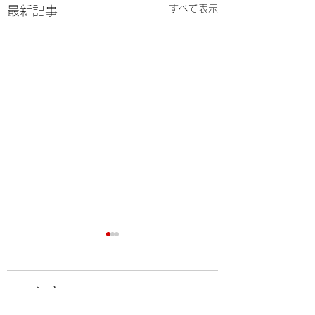
すべて表示
最新記事
コメント
桜満開