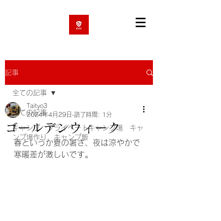
記事
全ての記事
Taityo3
全ての記事
2024年4月29日
読了時間: 1分
ゴールデンウィーク
キャンプ プライベートキャンプ場 キャ
ンプ場作り キャンプ飯
春というか夏の暑さ、夜は涼やかで
寒暖差が激しいです。