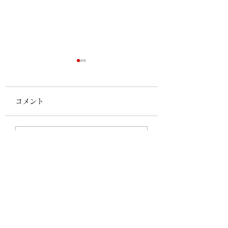
コメント
虫の多い時期です🦟
チェックインにつ
コメントを追加…
🤓
ひみつきち